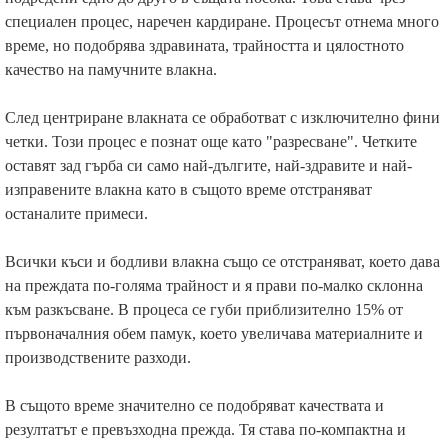
специален процес, наречен кардиране. Процесът отнема много
време, но подобрява здравината, трайността и цялостното
качество на памучните влакна.
След центриране влакната се обработват с изключително фини
четки. Този процес е познат още като "разресване". Четките
оставят зад гърба си само най-дългите, най-здравите и най-
изправените влакна като в същото време отстраняват
останалите примеси.
Всички къси и бодливи влакна също се отстраняват, което дава
на преждата по-голяма трайност и я прави по-малко склонна
към разкъсване. В процеса се губи приблизително 15% от
първоначалния обем памук, което увеличава материалните и
производствените разходи.
В същото време значително се подобряват качествата и
резултатът е превъзходна прежда. Тя става по-компактна и