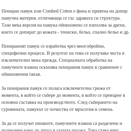
Пениран памук или Combed Cotton е фина и приятна на допир
памучна материя, отличаваща се със здравата си структура.
Тази мека версия на памука обикновено се използва за дрехи,
които се допират до кожата - тениски, бельо, спално бельо и др.
Пенираният памук се изработва чрез многобройни,
специфични процеси. В резултат на това се получава чиста и
изключително мека прежда. Специалната обработка на
памучните влакна оскъпява пенирания памук в сравнение с
обикновения такъв.
За пенирания памук се полага изключителна грижа от
момента, в който се събере до момента, в който се превърне в
основна съставка на производството. След събирането на
суровината, памукът се почиства от мръсотия и семена.
За да се получат нишките, памучните влакна са разделени и
подредени едно до друго в същата посока. Това става чрез