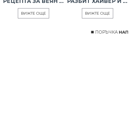
РЕЦЕПТА ЗА ВЕЯН ПАЛАМУД
РАЗБИТ ХАЙВЕР И ТАРАМА
ВИЖТЕ ОЩЕ
ВИЖТЕ ОЩЕ
◼️ ПОРЪЧКА
НАПРА