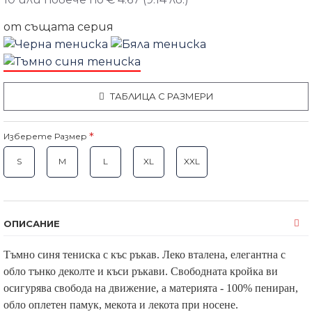
от същата серия
ТАБЛИЦА С РАЗМЕРИ
Изберете Размер
S
M
L
XL
XXL
ОПИСАНИЕ
Тъмно синя тениска с къс ръкав. Леко вталена, елегантна с
обло тънко деколте и къси ръкави. Свободната кройка ви
осигурява свобода на движение, а материята - 100% пениран,
обло оплетен памук, мекота и лекота при носене.