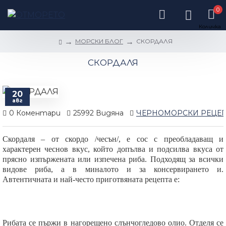
0
МОРСКИ БЛОГ
СКОРДАЛЯ
СКОРДАЛЯ
20
авг
0 Коментари
25992 Видяна
ЧЕРНОМОРСКИ РЕЦЕ
Скордаля – от скордо /чесън/, е сос с преобладаващ и
характерен чеснов вкус, който допълва и подсилва вкуса от
прясно изпържената или изпечена риба. Подходящ за всички
видове риба, а в миналото и за консервирането и.
Автентичната и най-често приготвяната рецепта е:
Рибата се пържи в нагорещено слънчогледово олио. Отделя се