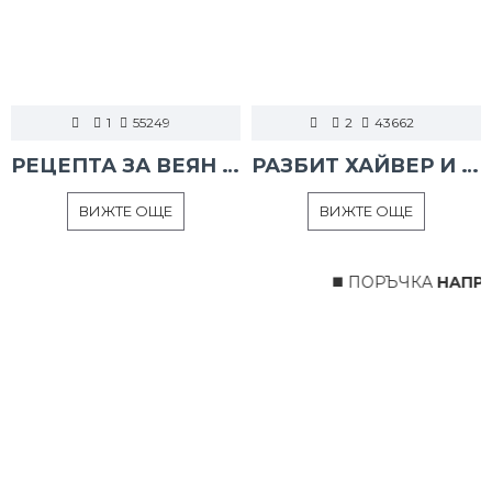
1
55249
2
43662
РЕЦЕПТА ЗА ВЕЯН ПАЛАМУД
РАЗБИТ ХАЙВЕР И ТАРАМА
ВИЖТЕ ОЩЕ
ВИЖТЕ ОЩЕ
◼️ ПОРЪЧКА
НАПРАВ