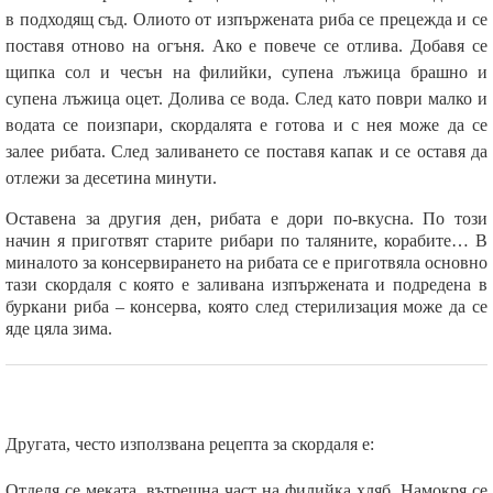
в подходящ съд. Олиото от изпържената риба се прецежда и се
поставя отново на огъня. Ако е повече се отлива. Добавя се
щипка сол и чесън на филийки, супена лъжица брашно и
супена лъжица оцет. Долива се вода. След като поври малко и
водата се поизпари, скордалята е готова и с нея може да се
залее рибата. След заливането се поставя капак и се оставя да
отлежи за десетина минути.
Оставена за другия ден, рибата е дори по-вкусна. По този
начин я приготвят старите рибари по таляните, корабите… В
миналото за консервирането на рибата се е приготвяла основно
тази скордаля с която е заливана изпържената и подредена в
буркани риба – консерва, която след стерилизация може да се
яде цяла зима.
Другата, често използвана рецепта за скордаля е:
Отделя се меката, вътрешна част на филийка хляб. Намокря се