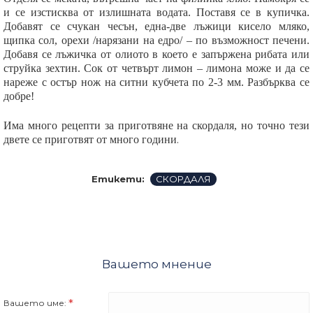
и се изстисква от излишната водата. Поставя се в купичка.
Добавят се счукан чесън, една-две лъжици кисело мляко,
щипка сол, орехи /нарязани на едро/ – по възможност печени.
Добавя се лъжичка от олиото в което е запържена рибата или
струйка зехтин. Сок от четвърт лимон – лимона може и да се
нареже с остър нож на ситни кубчета по 2-3 мм. Разбърква се
добре!
Има много рецепти за приготвяне на скордаля, но точно тези
.
двете се приготвят от много години
Етикети:
СКОРДАЛЯ
Вашето мнение
Вашето име: