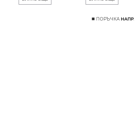
◼️ ПОРЪЧКА
НАПРАВ