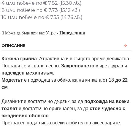
4 или повече по € 7.82 (15.30 лв.)
8 или повече по € 7.73 (15.12 лв.)
10 или повече по € 7.55 (14.76 лв.)
Утре
-
Понеделник
Може да бъде при вас
ОПИСАНИЕ
Кожена гривна
. Атрактивна и в същото време деликатна.
Поставя се и сваля лесно.
Закрепването е
чрез здрав и
надежден механизъм
.
Моделът
е подходящ за обиколка на китката от 18
до 22
см
Дизайнът е достатъчно дързък, за да
подхожда на всеки
тоалет
и достатъчно оригинален, за да
стои чудесно с
ежедневно облекло
.
Прекрасен подарък за всеки любител на аксесоарите.