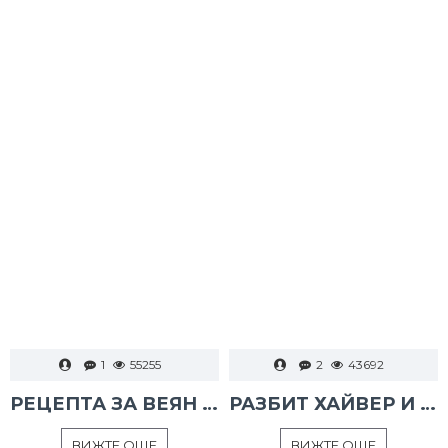
1
55255
2
43692
РЕЦЕПТА ЗА ВЕЯН ПАЛАМУД
РАЗБИТ ХАЙВЕР И ТАРАМА
ВИЖТЕ ОЩЕ
ВИЖТЕ ОЩЕ