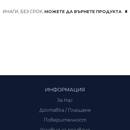
АГИ, БЕЗ СРОК,
МОЖЕТЕ ДА ВЪРНЕТЕ ПРОДУКТА ◼️ ГАР
ИНФОРМАЦИЯ
За Нас
Доставка / Плащане
Поверителност
Условия за ползване