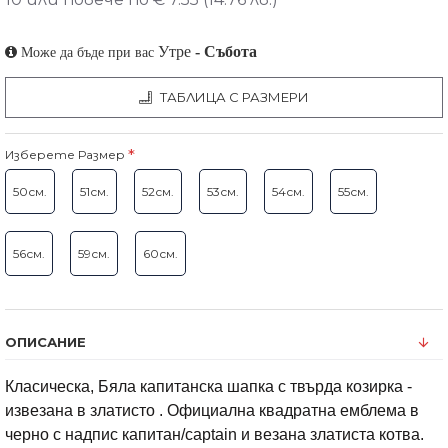
Утре
-
Събота
Може да бъде при вас
ТАБЛИЦА С РАЗМЕРИ
Изберете Размер
50см.
51см.
52см.
53см.
54см.
55см.
56см.
59см.
60см.
ОПИСАНИЕ
Класическа, Бяла капитанска шапка с твърда козирка -
извезана в златисто . Официална квадратна емблема в
черно с надпис капитан/captain и везана златиста котва.