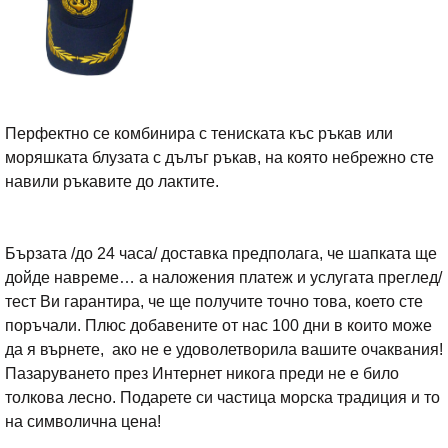
Перфектно се комбинира с тениската къс ръкав или
моряшката блузата с дълъг ръкав, на която небрежно сте
навили ръкавите до лактите.
Бързата /до 24 часа/ доставка предполага, че шапката ще
дойде навреме… а наложения платеж и услугата преглед/
тест Ви гарантира, че ще получите точно това, което сте
поръчали. Плюс добавените от нас 100 дни в които може
да я върнете, ако не е удоволетворила вашите очаквания!
Пазаруването през Интернет никога преди не е било
толкова лесно. Подарете си частица морска традиция и то
на символична цена!