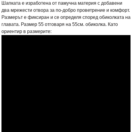
Шапката е изработена от памучна материя с добавени
два мрежести отвора за по-добро проветрение и комфорт.
Размерът е фиксиран и се определя според обиколката на
главата. Размер 55 отговаря на 55см. обиколка. Като
ориентир в размерите: