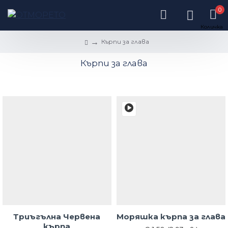
0
Кърпи за глава
Кърпи за глава
Триъгълна Червена
Моряшка кърпа за глава
кърпа