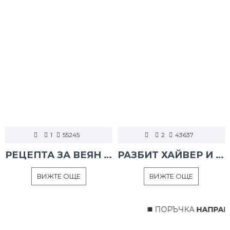
1
55245
2
43637
РЕЦЕПТА ЗА ВЕЯН ПАЛАМУД
РАЗБИТ ХАЙВЕР И ТАРАМА
ВИЖТЕ ОЩЕ
ВИЖТЕ ОЩЕ
◼️ ПОРЪЧКА
НАПРАВЕН