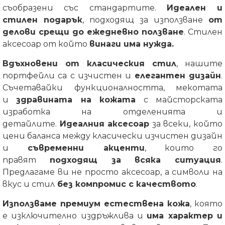
съобразени със стандартите.
Идеален и
стилен подарък
, подходящ за използване
от
делови срещи до ежедневно ползване
. Стилен
аксесоар от който
винаги има нужда.
Вдъхновени от класическия стил
, нашите
портфейли са с изчистен и
елегантен дизайн
.
Съчетавайки функционалността, мекотата
и
здравината на кожата
с майсторската
изработка на отделенията и
детайлите.
Идеалния аксесоар
за всеки, който
цени баланса между класически изчистен дизайн
и
съвременни акценти
, които го
правят
подходящ за всяка ситуация
.
Предлагаме ви не просто аксесоар, а символи на
вкус и стил
без компромис с качеството
.
Използваме премиум естествена кожа
, която
е изключително издръжлива и
има характер и