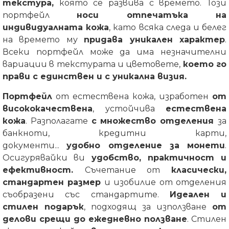
текстура,
която се развива с времето. Този
портфейл
носи отпечатъка на
индивидуалната кожа
, като всяка следа и белег
на времето му
придава уникален характер
.
Всеки портфейл може да има незначителни
вариации в текстурата и цветовете,
което го
прави с единствен и с уникална визия.
Портфейл
от естествена кожа, изработен
от
висококачествена
, устойчива
естествена
кожа
. Разполагате
с множество отделения
за
банкноти, кредитни карти,
документи...
удобно отделение за монети
.
Осигурявайки ви
удобство, практичност и
ефективност.
Съчетание от
класически,
стандартен размер
и изобилие от отделения
съобразени със стандартите.
Идеален и
стилен подарък
, подходящ за използване
от
делови срещи до ежедневно ползване
. Стилен