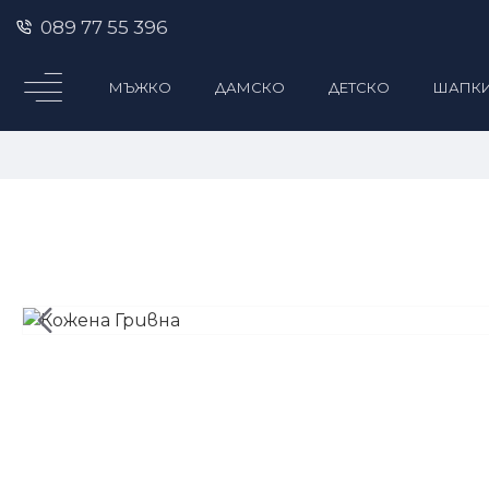
089 77 55 396
МЪЖКО
ДАМСКО
ДЕТСКО
ШАПК