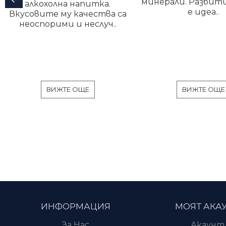
минерали. Разбити
алкохолна напитка.
е идеа..
Вкусовите му качества са
неоспорими и неслуч..
ВИЖТЕ ОЩЕ
ВИЖТЕ ОЩЕ
ИНФОРМАЦИЯ
МОЯТ АКА
За Нас
Акаунт