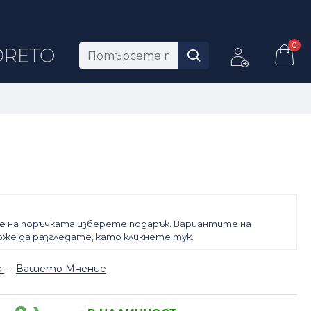
0
е на поръчката изберете подарък. Вариантите на
же да разгледате, като кликнете тук.
.
-
Вашето Мнение