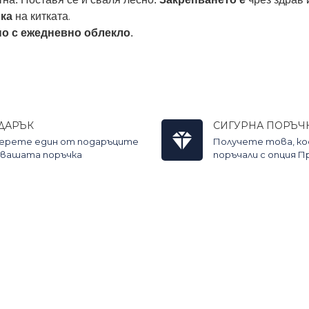
.
лка
на китката
но с ежедневно облекло
.
ДАРЪК
СИГУРНА ПОРЪЧ
ерете един от подаръците
Получете това, к
 вашата поръчка
поръчали с опция 