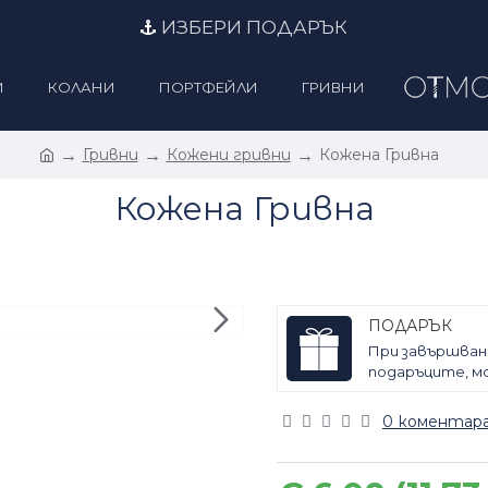
ИЗБЕРИ ПОДАРЪК
И
КОЛАНИ
ПОРТФЕЙЛИ
ГРИВНИ
Гривни
Кожени гривни
Кожена Гривна
Кожена Гривна
ПОДАРЪК
При завършван
подаръците, мо
0 коментара