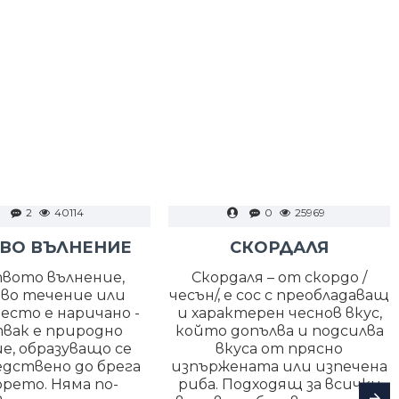
2
40114
0
25969
ВО ВЪЛНЕНИЕ
СКОРДАЛЯ
вото вълнение,
Скордаля – от скордо /
во течение или
чесън/, е сос с преобладаващ
есто е наричано -
и характерен чеснов вкус,
вак е природно
който допълва и подсилва
е, образуващо се
вкуса от прясно
едствено до брега
изпържената или изпечена
орето. Няма по-
риба. Подходящ за всички