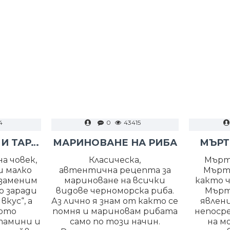
4
0
43415
РАЗБИТ ХАЙВЕР И ТАРАМА
МАРИНОВАНЕ НА РИБА
МЪРТ
а човек,
Класическа,
Мърт
и малко
автентична рецепта за
Мърт
езаменим
мариноване на всички
както ч
о заради
видове черноморска риба.
Мърт
кус“, а
Аз лично я знам от както се
явлени
тото
помня и мариновам рибата
непоср
тамини и
само по този начин.
на м