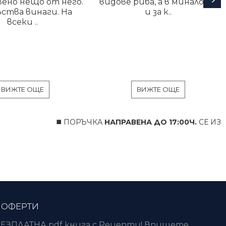
ено нещо от него.
видове риба, а в миналото
ства винаги. На
и за к..
всеки ..
ВИЖТЕ ОЩЕ
ВИЖТЕ ОЩЕ
◼️ ПОРЪЧКА
НАПРАВЕНА ДО 17:00Ч.
СЕ ИЗПРА
 ОФЕРТИ
ЕЗПЛАТНА pdf книга с Рецепти! Впишете