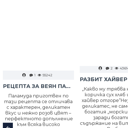
2
4361
1
55242
РЕЦЕПТА ЗА ВЕЯН ПАЛАМУД
„Какво му трябва н
коричка сух хляб 
Паламуда приготвен по
хайвер отгоре“Н
тази рецепта се отличава
деликатес, не сам
с характерен, деликатен
богатия „морски в
вкус и нежно розов цвят –
заради бога
перфектното допълнение
съдържание на ви
към всяка високо