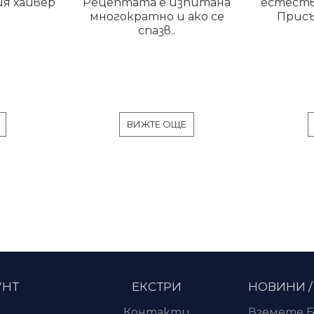
я хайвер
Рецептата е изпитана
естеств
многократно и ако се
Присъ
спазв..
ВИЖТЕ ОЩЕ
УНТ
ЕКСТРИ
НОВИНИ /
Контакти
Вземете Б