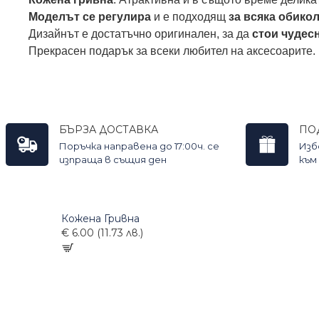
Моделът се регулира
и е подходящ
за всяка обико
Дизайнът е достатъчно оригинален, за да
стои чудес
Прекрасен подарък за всеки любител на аксесоарите.
БЪРЗА ДОСТАВКА
ПО
Поръчка направена до 17:00ч. се
Изб
изпраща в същия ден
към
Кожена Гривна
€ 6.00 (11.73 лв.)