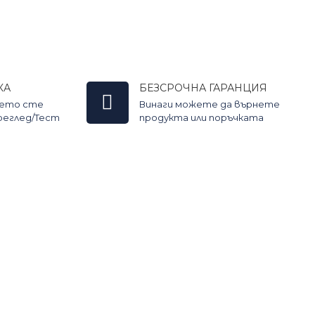
КА
БЕЗСРОЧНА ГАРАНЦИЯ
оето сте
Винаги можете да върнете
Преглед/Тест
продукта или поръчката