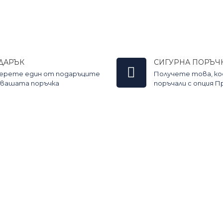
ДАРЪК
СИГУРНА ПОРЪЧ
ерете един от подаръците
Получете това, к
 вашата поръчка
поръчали с опция 