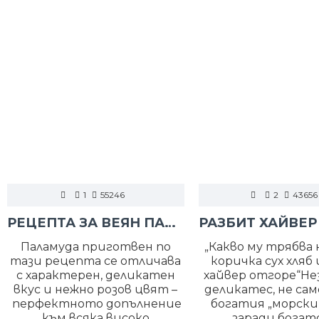
1
55246
2
43656
РЕЦЕПТА ЗА ВЕЯН ПАЛАМУД
Паламуда приготвен по
„Какво му трябва н
тази рецепта се отличава
коричка сух хляб 
с характерен, деликатен
хайвер отгоре“Н
вкус и нежно розов цвят –
деликатес, не сам
перфектното допълнение
богатия „морски в
към всяка високо
заради бога