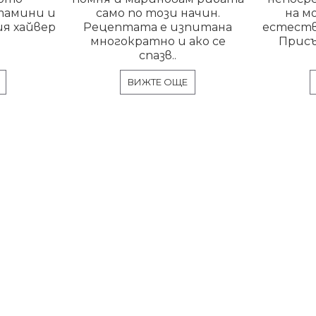
тамини и
само по този начин.
на м
я хайвер
Рецептата е изпитана
естеств
многократно и ако се
Присъ
спазв..
ВИЖТЕ ОЩЕ