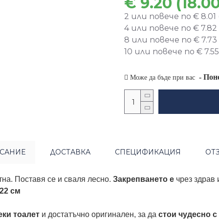
€ 9.20 (18.00
2 или повече по € 8.01 (
4 или повече по € 7.82 (
8 или повече по € 7.73 (
10 или повече по € 7.55 
-
Пон
Може да бъде при вас
САНИЕ
ДОСТАВКА
СПЕЦИФИКАЦИЯ
ОТ
тна. Поставя се и сваля лесно.
Закрепването е
чрез здрав
 22 см
еки тоалет
и достатъчно оригинален, за да
стои чудесно с