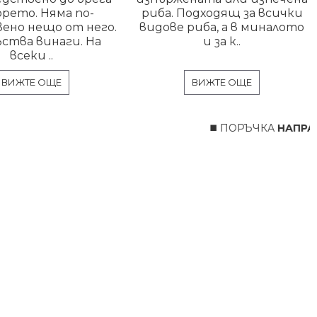
орето. Няма по-
риба. Подходящ за всички
ено нещо от него.
видове риба, а в миналото
ства винаги. На
и за к..
всеки ..
ВИЖТЕ ОЩЕ
ВИЖТЕ ОЩЕ
◼️ ПОРЪЧКА
НАПРАВЕ