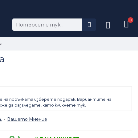
0
а
а
е на поръчката изберете подарък. Вариантите на
же да разгледате, като кликнете тук.
.
-
Вашето Мнение