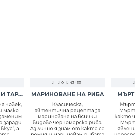
0
43433
РАЗБИТ ХАЙВЕР И ТАРАМА
МАРИНОВАНЕ НА РИБА
МЪРТ
а човек,
Класическа,
Мърт
и малко
автентична рецепта за
Мърт
езаменим
мариноване на всички
както ч
о заради
видове черноморска риба.
Мърт
кус“, а
Аз лично я знам от както се
явлени
тото
помня и мариновам рибата
непоср