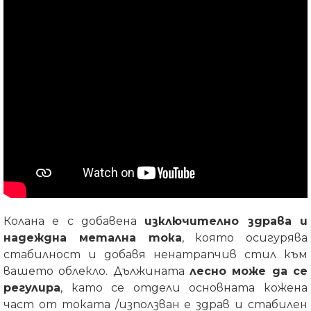
Колана е с добавена
изключително здрава и
надеждна метална тока
, която осигурява
стабилност и добавя ненатрапчив стил към
вашето облекло. Дължината
лесно може да се
регулира
, като се отдели основната кожена
част от токата /използван е здрав и стабилен