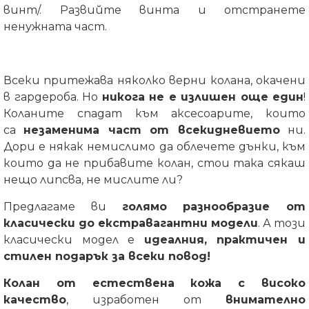
винт/. Развийте винта и отстранете
ненужната част.
Всеки притежава няколко верни колана, окачени
в гардероба. Но
никога не е излишен още един
!
Коланите спадат към аксесоарите, които
са
незаменима част от всекидневието
ни.
Дори е някак немислимо да облечете дънки, към
които да не прибавите колан, стои така сякаш
нещо липсва, не мислите ли?
Предлагаме ви
голямо разнообразие от
класически до екстравагантни модели
. А този
класически модел е
идеалния, практичен и
стилен подарък за всеки повод!
Колан от естествена кожа с високо
качество
, изработен от
внимателно