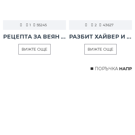
1
55245
2
43627
РЕЦЕПТА ЗА ВЕЯН ПАЛАМУД
РАЗБИТ ХАЙВЕР И ТАРАМА
ВИЖТЕ ОЩЕ
ВИЖТЕ ОЩЕ
◼️ ПОРЪЧКА
НАПРАВ