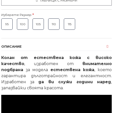
ТАБЛИЦА С РАЗМЕРИ
Изберете Размер
95
100
105
110
115
ОПИСАНИЕ
Колан от естествена кожа с високо
качество
, изработен от
внимателно
подбрана
за модела
естествена кожа
, което
гарантира дълготрайност и елегантност.
Изработен за
да ви служи години наред
,
запазвайки своята красота.