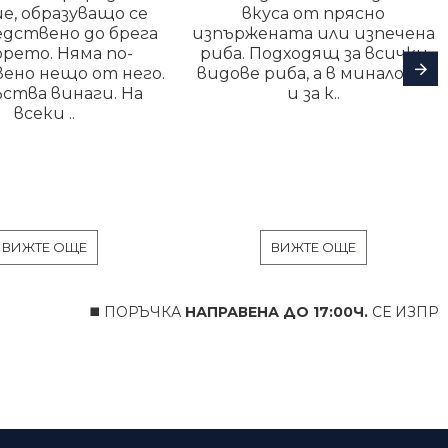
е, образуващо се
вкуса от прясно
едствено до брега
изпържената или изпечена
орето. Няма по-
риба. Подходящ за всички
ено нещо от него.
видове риба, а в миналото
ства винаги. На
и за к..
всеки ..
ВИЖТЕ ОЩЕ
ВИЖТЕ ОЩЕ
◼️ ПОРЪЧКА
НАПРАВЕНА ДО 17:00Ч.
СЕ ИЗПРАЩА
В