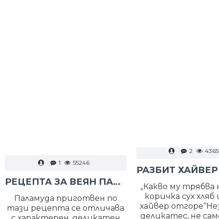
2
4365
1
55246
РЕЦЕПТА ЗА ВЕЯН ПАЛАМУД
„Какво му трябва н
коричка сух хляб 
Паламуда приготвен по
хайвер отгоре“Н
тази рецепта се отличава
деликатес, не сам
с характерен, деликатен