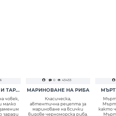
6
0
43433
РАЗБИТ ХАЙВЕР И ТАРАМА
МАРИНОВАНЕ НА РИБА
МЪРТ
а човек,
Класическа,
Мърт
и малко
автентична рецепта за
Мърт
езаменим
мариноване на всички
както ч
о заради
видове черноморска риба.
Мърт