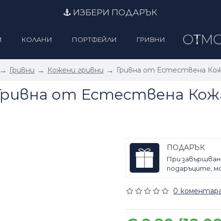
ИЗБЕРИ ПОДАРЪК
И
КОЛАНИ
ПОРТФЕЙЛИ
ГРИВНИ
Гривни
Кожени гривни
Гривна от Естествена Ко
Гривна от Естествена Кож
ПОДАРЪК
При завършван
подаръците, мо
0 коментара