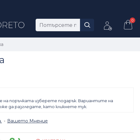
0
жа
а
е на поръчката изберете подарък. Вариантите на
же да разгледате, като кликнете тук.
.
-
Вашето Мнение