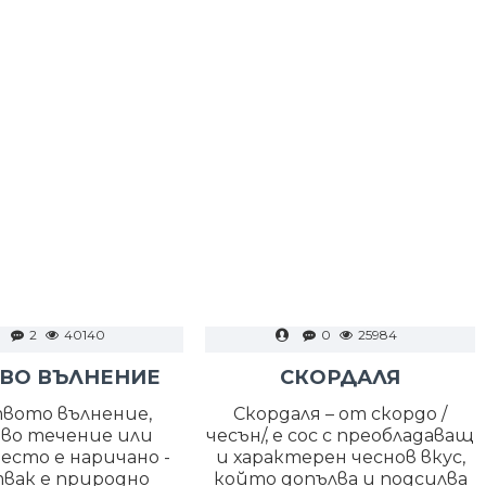
2
40140
0
25984
ВО ВЪЛНЕНИЕ
СКОРДАЛЯ
вото вълнение,
Скордаля – от скордо /
во течение или
чесън/, е сос с преобладаващ
есто е наричано -
и характерен чеснов вкус,
вак е природно
който допълва и подсилва