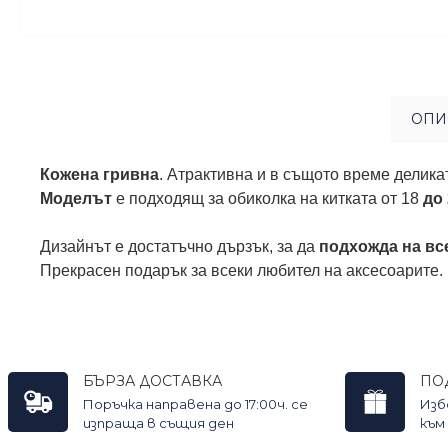
ОПИ
Кожена гривна
. Атрактивна и в същото време делика
Моделът
е подходящ за обиколка на китката от 18
до
Дизайнът е достатъчно дързък, за да
подхожда на вс
Прекрасен подарък за всеки любител на аксесоарите.
БЪРЗА ДОСТАВКА
ПО
Поръчка направена до 17:00ч. се
Изб
изпраща в същия ден
към