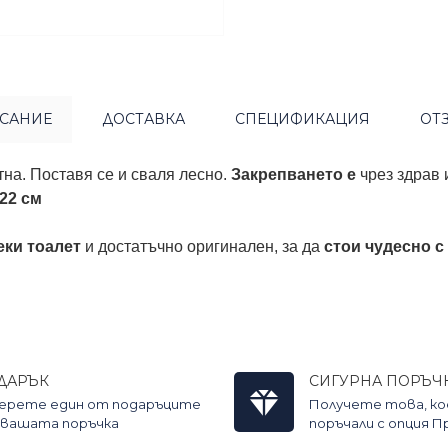
САНИЕ
ДОСТАВКА
СПЕЦИФИКАЦИЯ
ОТ
тна. Поставя се и сваля лесно.
Закрепването е
чрез здрав
 22 см
еки тоалет
и достатъчно оригинален, за да
стои чудесно с
ДАРЪК
СИГУРНА ПОРЪЧ
ерете един от подаръците
Получете това, к
 вашата поръчка
поръчали с опция 