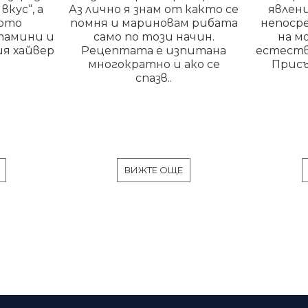
кус“, а
Аз лично я знам от както се
явлени
тото
помня и мариновам рибата
непоср
тамини и
само по този начин.
на м
я хайвер
Рецептата е изпитана
естеств
многократно и ако се
Присъ
спазв..
ВИЖТЕ ОЩЕ