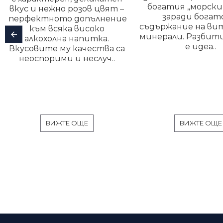
богатия „морски в
вкус и нежно розов цвят –
заради бога
перфектното допълнение
съдържание на ви
към всяка високо
минерали. Разбити
алкохолна напитка.
е идеа..
Вкусовите му качества са
неоспорими и неслуч..
ВИЖТЕ ОЩЕ
ВИЖТЕ ОЩЕ