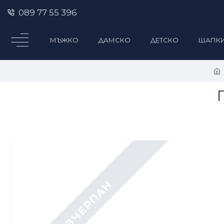
089 77 55 396
МЪЖКО
ДАМСКО
ДЕТСКО
ШАПК
ИЗЧЕРПАН