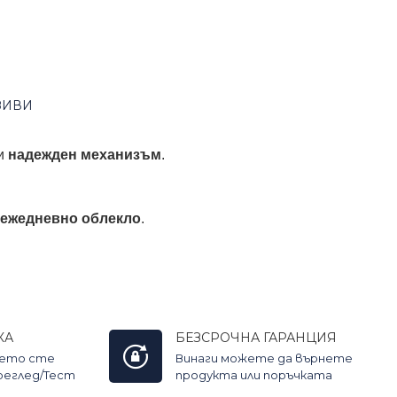
ЗИВИ
 и
надежден механизъм
.
 ежедневно облекло
.
КА
БЕЗСРОЧНА ГАРАНЦИЯ
оето сте
Винаги можете да върнете
Преглед/Тест
продукта или поръчката