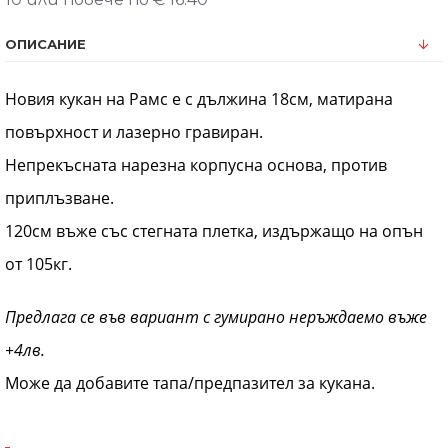
ОПИСАНИЕ
Новия кукан на Рамс е с дължина 18см, матирана
повърхност и лазерно гравиран.
Непрекъсната нарезна корпусна основа, против
приплъзване.
120см въже със стегната плетка, издържащо на опън
от 105кг.
Предлага се във вариант с гумирано неръждаемо въже
+4лв.
Може да добавите тапа/предпазител за кукана.