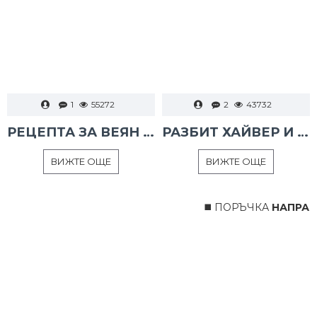
1
55272
2
43732
РЕЦЕПТА ЗА ВЕЯН ПАЛАМУД
РАЗБИТ ХАЙВЕР И ТАРАМА
ВИЖТЕ ОЩЕ
ВИЖТЕ ОЩЕ
◼️ ПОРЪЧКА
НАПРАВЕ