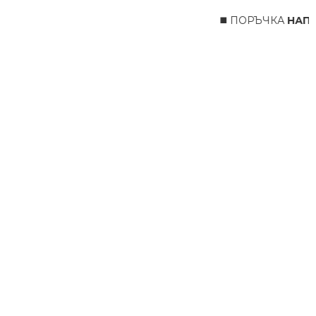
◼️ ПОРЪЧКА
НАПРА