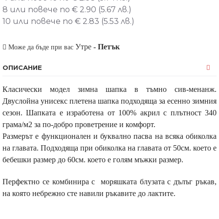
8 или повече по € 2.90 (5.67 лв.)
10 или повече по € 2.83 (5.53 лв.)
Утре
-
Петък
Може да бъде при вас
ОПИСАНИЕ
Класически модел зимна шапка в тъмно сив-менанж.
Двуслойна унисекс плетена шапка подходяща за есенно зимния
сезон. Шапката е изработена от 100% акрил с плътност 340
грама/м2 за по-добро проветрение и комфорт.
Размерът е функционален и буквално пасва на всяка обиколка
на главата. Подходяща при обиколка на главата от 50см. което е
бебешки размер до 60см. което е голям мъжки размер.
Перфектно се комбинира с моряшката блузата с дълъг ръкав,
на която небрежно сте навили ръкавите до лактите.