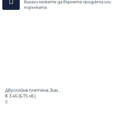
Винаги можете да върнете продукта или
поръчката
Двуслойна плетена Зимна Шапка тъмно сив-меланж
€ 3.45 (6.75 лв.)