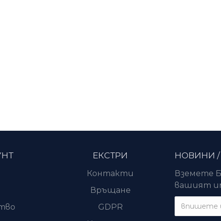
УНТ
ЕКСТРИ
НОВИНИ /
Контакти
Вземете Б
вашият им
и
Връщане
тво
GDPR