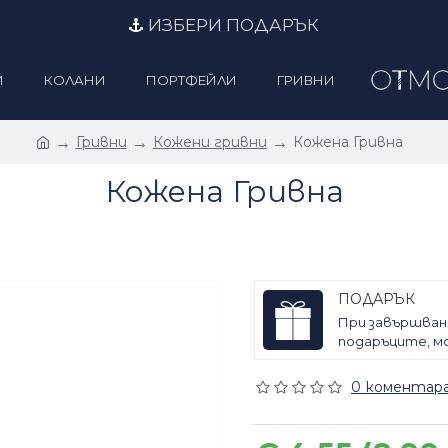
ИЗБЕРИ ПОДАРЪК
И
КОЛАНИ
ПОРТФЕЙЛИ
ГРИВНИ
Гривни
Кожени гривни
Кожена Гривна
Кожена Гривна
ПОДАРЪК
При завършван
подаръците, мо
0 коментара