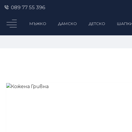
089 77 55 396
МЪЖКО
ДАМСКО
ДЕТСКО
ШАПК