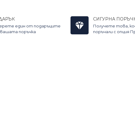
ДАРЪК
СИГУРНА ПОРЪЧ
ерете един от подаръците
Получете това, к
 вашата поръчка
поръчали с опция 