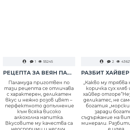
1
55245
2
4362
РЕЦЕПТА ЗА ВЕЯН ПАЛАМУД
Паламуда приготвен по
„Какво му трябва н
тази рецепта се отличава
коричка сух хляб 
с характерен, деликатен
хайвер отгоре“Н
вкус и нежно розов цвят –
деликатес, не сам
перфектното допълнение
богатия „морски в
към всяка високо
заради бога
алкохолна напитка.
съдържание на ви
Вкусовите му качества са
минерали. Разбити
неоспорими и неслуч..
е идеа..