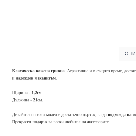
ОПИ
Класическа кожена гривна
. Атрактивна и в същото време, доста
и надежден
механизъм
.
Щирина -
1,2
см
Дължина -
21
см.
Дизайнът на този модел е достатъчно дързък, за да
подхожда на о
Прекрасен подарък за всеки любител на аксесоарите.