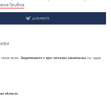
ДОБАВЕТЕ
ЗИВИ
и сваля лесно.
Закрепването е чрез метална закопчалка
със здрав
вно облекло
.