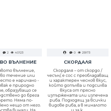
2
40123
0
25973
ВО ВЪЛНЕНИЕ
СКОРДАЛЯ
вото вълнение,
Скордаля – от скордо /
во течение или
чесън/, е сос с преобладаващ
есто е наричано -
и характерен чеснов вкус,
вак е природно
който допълва и подсилва
е, образуващо се
вкуса от прясно
едствено до брега
изпържената или изпечена
орето. Няма по-
риба. Подходящ за всички
ено нещо от него.
видове риба, а в миналото
ства винаги. На
и за к..