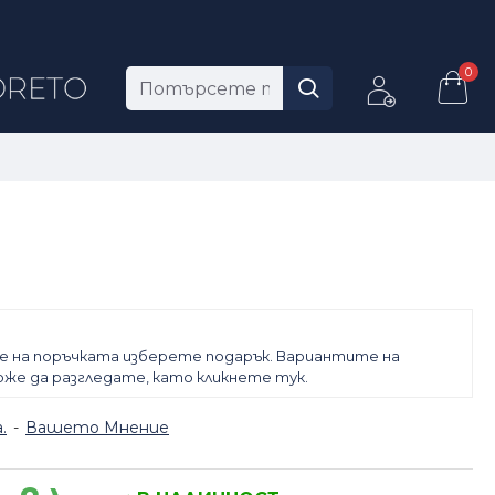
0
е на поръчката изберете подарък. Вариантите на
же да разгледате, като кликнете тук.
.
-
Вашето Мнение