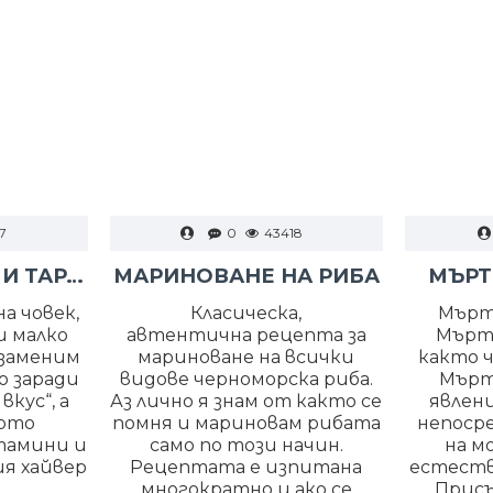
7
0
43418
РАЗБИТ ХАЙВЕР И ТАРАМА
МАРИНОВАНЕ НА РИБА
МЪРТ
а човек,
Класическа,
Мърт
и малко
автентична рецепта за
Мърт
езаменим
мариноване на всички
както ч
о заради
видове черноморска риба.
Мърт
кус“, а
Аз лично я знам от както се
явлени
тото
помня и мариновам рибата
непоср
тамини и
само по този начин.
на м
я хайвер
Рецептата е изпитана
естеств
многократно и ако се
Присъ