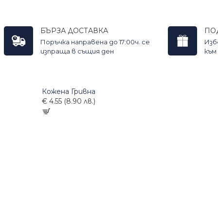
БЪРЗА ДОСТАВКА
ПО
Поръчка направена до 17:00ч. се
Изб
изпраща в същия ден
към
Кожена Гривна
€ 4.55 (8.90 лв.)