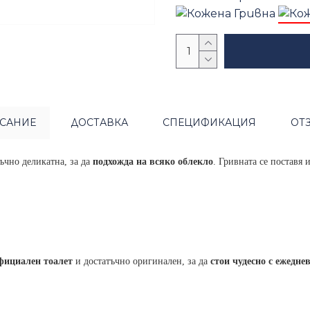
САНИЕ
ДОСТАВКА
СПЕЦИФИКАЦИЯ
ОТ
тъчно деликатна, за да
подхожда на всяко облекло
.
Гривната се поставя 
фициален тоалет
и достатъчно оригинален, за да
стои чудесно с ежедне