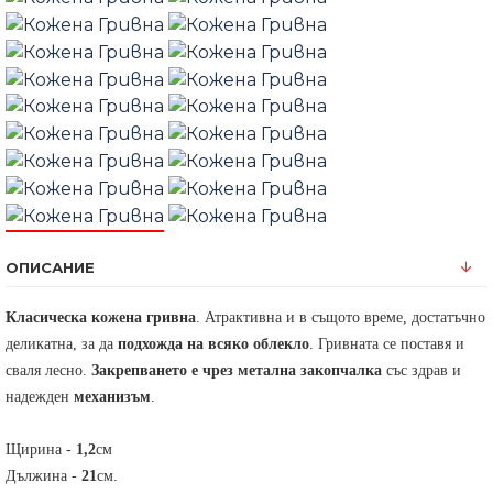
ОПИСАНИЕ
Класическа кожена гривна
. Атрактивна и в същото време, достатъчно
деликатна, за да
подхожда на всяко облекло
.
Гривната се поставя и
сваля лесно.
Закрепването е чрез метална закопчалка
със здрав и
надежден
механизъм
.
Щирина -
1,2
см
Дължина -
21
см.