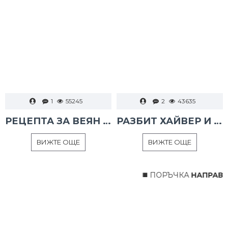
1
55245
2
43635
РЕЦЕПТА ЗА ВЕЯН ПАЛАМУД
РАЗБИТ ХАЙВЕР И ТАРАМА
ВИЖТЕ ОЩЕ
ВИЖТЕ ОЩЕ
◼️ ПОРЪЧКА
НАПРАВЕНА