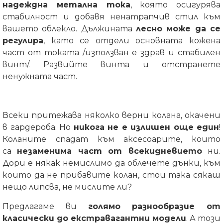
надеждна метална тока
, която осигурява
стабилност и добавя ненатрапчив стил към
вашето облекло. Дължината
лесно може да се
регулира
, като се отдели основната кожена
част от токата /използван е здрав и стабилен
винт/. Развийте винта и отстранете
ненужната част.
Всеки притежава няколко верни колана, окачени
в гардероба. Но
никога не е излишен още един
!
Коланите спадат към аксесоарите, които
са
незаменима част от всекидневието
ни.
Дори е някак немислимо да облечете дънки, към
които да не прибавите колан, стои така сякаш
нещо липсва, не мислите ли?
Предлагаме ви
голямо разнообразие от
класически до екстравагантни модели
. А този