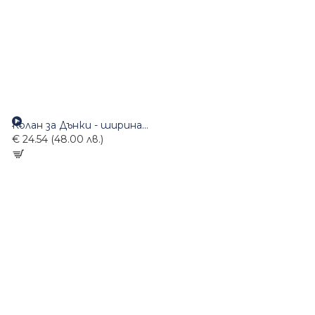
Колан за Дънки - ширина 40мм - 57sк
€ 24.54 (48.00 лв.)