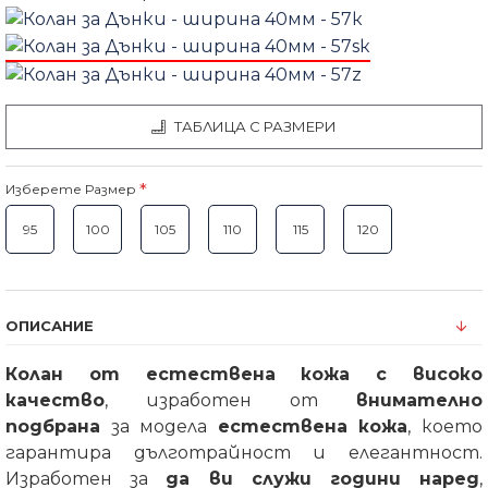
ТАБЛИЦА С РАЗМЕРИ
Изберете Размер
95
100
105
110
115
120
ОПИСАНИЕ
Колан от естествена кожа с високо
качество
, изработен от
внимателно
подбрана
за модела
естествена кожа
, което
гарантира дълготрайност и елегантност.
Изработен за
да ви служи години наред
,