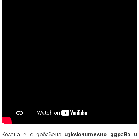
Колана е с добавена
изключително здрава и