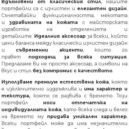
Вдъхновени от класическия стил
, нашите
портфейли са с изчистен и
елегантен дизайн
.
Съчетавайки функционалността, мекотата
и
здравината на кожата
с майсторската
изработка на отделенията и
детайлите.
Идеалния аксесоар
за всеки, който
цени баланса между класически изчистен дизайн
и
съвременни акценти
, които го
правят
подходящ за всяка ситуация
.
Предлагаме ви не просто аксесоар, а символи на
вкус и стил
без компромис с качеството
.
Използваме премиум естествена кожа
, която
е изключително издръжлива и
има характер и
текстура,
която се развива с времето. Този
портфейл
носи отпечатъка на
индивидуалната кожа
, като всяка следа и белег
на времето му
придава уникален характер
.
Всеки портфейл може да има незначителни