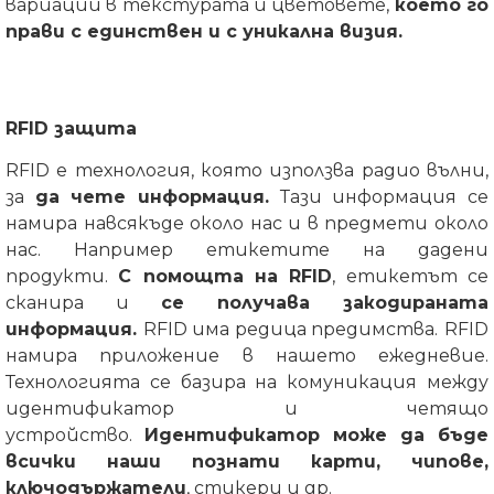
вариации в текстурата и цветовете,
което го
прави с единствен и с уникална визия.
RFID защита
RFID е технология, която използва радио вълни,
за
да чете информация.
Тази информация се
намира навсякъде около нас и в предмети около
нас. Например етикетите на дадени
продукти.
С помощта на RFID
, етикетът се
сканира и
се получава закодираната
информация.
RFID има редица предимства.
RFID
намира приложение в нашето ежедневие.
Технологията се базира на комуникация между
идентификатор и четящо
устройство.
Идентификатор може да бъде
всички наши познати карти, чипове,
ключодържатели
, стикери и др.