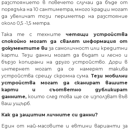
разстоянието в повечето случаи да бъде от
порядъка на 10 сантиметра, много крадци могат
да увеличат този периметър на разстояние
около 0,5 -1,5 метра.
Така те с техните
четящи устройства
спокойно могат да свалят информация от
документите ви
за самоличност или кредитни
карти.
Тези данни могат да бъдат и лесно и
бързо копирани на друго устройство. Дори в
интернет могат да се намерят такива
устройства срещу скромна сума.
Тези мобилни
устройства могат да сканират вашите
карти и съответно дубликират
данните,
които след това ще се използват във
ваш ущърб.
Как да защитим личните си данни?
Един от най-масовите и евтини варианти за