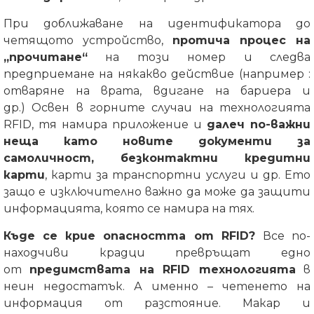
При доближаване на идентификатора до
четящото устройство,
протича процес на
„прочитане“
на този номер и следва
предприемане на някакво действие (например :
отваряне на врата, вдигане на бариера и
др.)
Освен в горните случаи на технологията
RFID, тя намира приложение и
далеч по-важни
неща като новите документи за
самоличност, безконтактни кредитни
карти
, карти за транспортни услуги и др.
Ето
защо е изключително важно да може да защити
информацията, която се намира на тях.
Къде се крие опасността от RFID?
Все по-
находчиви крадци превръщат едно
от
предимствата на RFID технологията
в
неин недостатък. А именно – четенето на
информация от разстояние.
Макар и