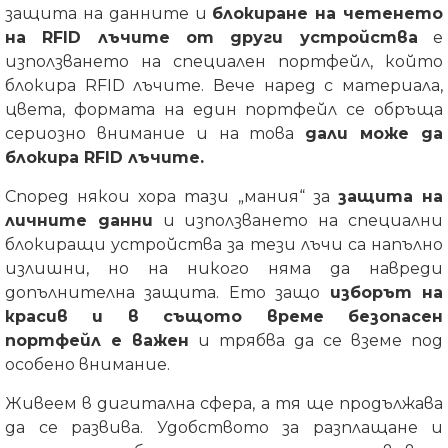
защита на данните и
блокиране на четенето
на RFID лъчите от други устройства
е
използването на специален портфейл, който
блокира RFID лъчите.
Вече наред с материала,
цвета, формата на един портфейл се обръща
сериозно внимание и на това
дали може да
блокира RFID лъчите.
Според някои хора тази „мания“ за
защита на
личните данни
и използването на специални
блокиращи устройства за тези лъчи са напълно
излишни, но на никого няма да навреди
допълнителна защита.
Ето защо
изборът на
красив и в същото време безопасен
портфейл е важен
и трябва да се вземе под
особено внимание.
Живеем в дигитална сфера, а тя ще продължава
да се развива. Удобството за разплащане и