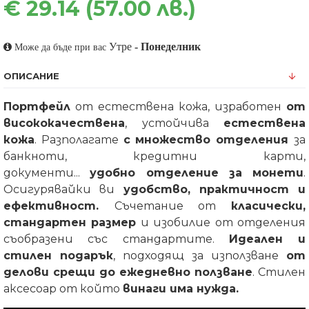
€ 29.14 (57.00 лв.)
Утре
-
Понеделник
Може да бъде при вас
ОПИСАНИЕ
Портфейл
от естествена кожа, изработен
от
висококачествена
, устойчива
естествена
кожа
. Разполагате
с множество отделения
за
банкноти, кредитни карти,
документи...
удобно отделение за монети
.
Осигурявайки ви
удобство, практичност и
ефективност.
Съчетание от
класически,
стандартен размер
и изобилие от отделения
съобразени със стандартите.
Идеален и
стилен подарък
, подходящ за използване
от
делови срещи до ежедневно ползване
. Стилен
аксесоар от който
винаги има нужда.