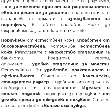
другите подобни технологии ще се развиват,
като
за момента един от най-рационалното и
евтино решение за защита
на нашата лична и
финансова информация е
използването на
портфейл,
в който спокойно може да
съхраняваме различни карти и чипове.
Портфейл
от естествена кожа, изработен
от
висококачествена
, устойчива
естествена
кожа
. Разполагате
с множество отделения
за
банкноти, кредитни карти,
документи...
удобно отделение за монети
.
Осигурявайки ви
удобство, практичност и
ефективност.
Съчетание от
класически,
стандартен размер
и изобилие от отделения
съобразени със стандартите.
Идеален и
стилен подарък
, подходящ за използване
от
делови срещи до ежедневно ползване
. Стилен
аксесоар от който
винаги има нужда.