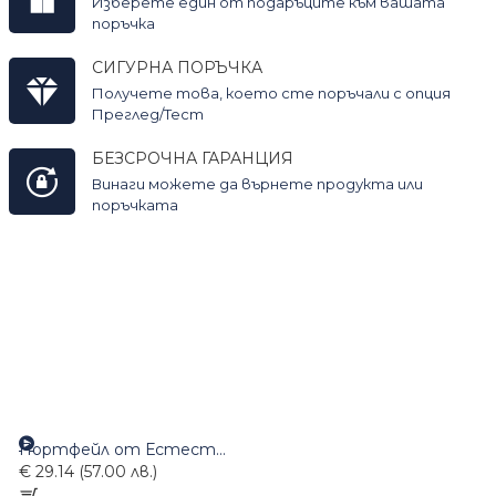
Изберете един от подаръците към вашата
поръчка
СИГУРНА ПОРЪЧКА
Получете това, което сте поръчали с опция
Преглед/Тест
БЕЗСРОЧНА ГАРАНЦИЯ
Винаги можете да върнете продукта или
поръчката
Портфейл от Естествена Кожа BLUE BURRY 090 в черно
€ 29.14 (57.00 лв.)