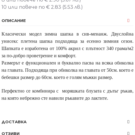
10 или повече по € 2.83 (5.53 лв.)
ОПИСАНИЕ
Класически модел зимна шапка в сив-менанж. Двуслойна
унисекс плетена шапка подходяща за есенно зимния сезон.
Шапката е изработена от 100% акрил с плътност 340 грама/м2
за по-добро проветрение и комфорт.
Размерът е функционален и буквално пасва на всяка обиколка
на главата. Подходяща при обиколка на главата от 50см. което е
бебешки размер до 60см. което е голям мъжки размер.
Перфектно се комбинира с моряшката блузата с дълъг ръкав,
на която небрежно сте навили ръкавите до лактите.
ДОСТАВКА
ОТЗИВИ