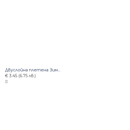
Двуслойна плетена Зимна Шапка сив-меланж
€ 3.45 (6.75 лв.)