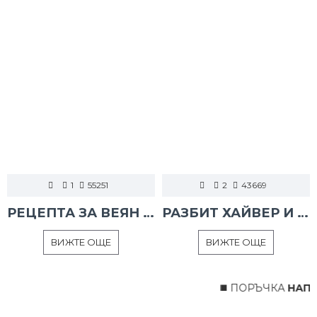
1
55251
2
43669
РЕЦЕПТА ЗА ВЕЯН ПАЛАМУД
РАЗБИТ ХАЙВЕР И ТАРАМА
ВИЖТЕ ОЩЕ
ВИЖТЕ ОЩЕ
◼️ ПОРЪЧКА
НАПРА