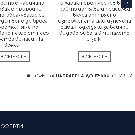
есто е наричано -
и характерен чеснов вкус,
вак е природно
който допълва и подсилва
е, образуващо се
вкуса от прясно
едствено до брега
изпържената или изпечена
орето. Няма по-
риба. Подходящ за всички
ено нещо от него.
видове риба, а в миналото
ства винаги. На
и за к..
всеки ..
ВИЖТЕ ОЩЕ
ВИЖТЕ ОЩЕ
◼️ ПОРЪЧКА
НАПРАВЕНА ДО 17:00Ч.
СЕ ИЗПРАЩА
 ОФЕРТИ