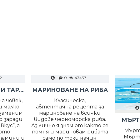
2
0
43437
РАЗБИТ ХАЙВЕР И ТАРАМА
МАРИНОВАНЕ НА РИБА
а човек,
Класическа,
и малко
автентична рецепта за
езаменим
мариноване на всички
о заради
видове черноморска риба.
МЪРТ
кус“, а
Аз лично я знам от както се
Мърт
тото
помня и мариновам рибата
Мърт
тамини и
само по този начин.