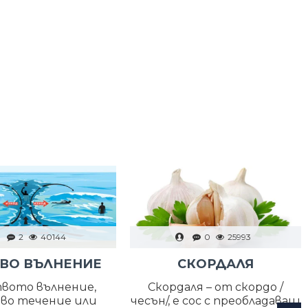
2
40144
0
25993
ВО ВЪЛНЕНИЕ
СКОРДАЛЯ
вото вълнение,
Скордаля – от скордо /
во течение или
чесън/, е сос с преобладаващ