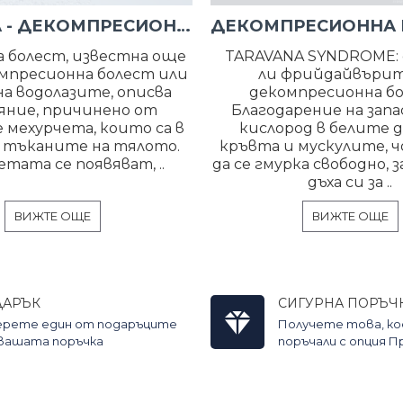
КЕСОННА - ДЕКОМПРЕСИОННА БОЛЕСТ
 болест, известна още
TARAVANA SYNDROME:
мпресионна болест или
ли фрийдайвъри
на водолазите, описва
декомпресионна б
яние, причинено от
Благодарение на зап
мехурчета, които са в
кислород в белите д
 тъканите на тялото.
кръвта и мускулите, ч
тата се появяват, ..
да се гмурка свободно,
дъха си за ..
ВИЖТЕ ОЩЕ
ВИЖТЕ ОЩЕ
ДАРЪК
СИГУРНА ПОРЪЧ
ерете един от подаръците
Получете това, к
 вашата поръчка
поръчали с опция 