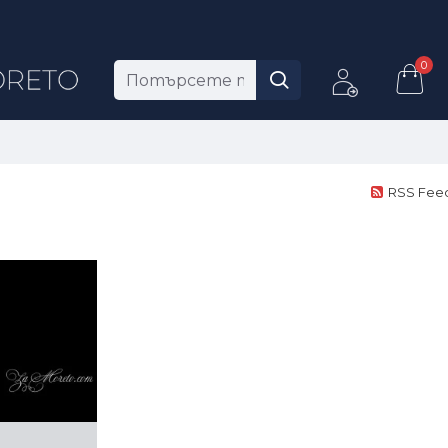
0
RSS Fee