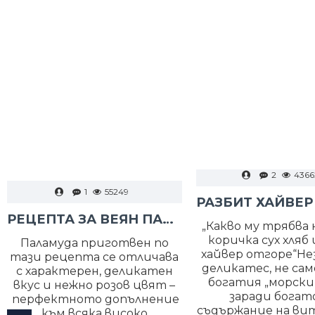
2
4366
1
55249
РЕЦЕПТА ЗА ВЕЯН ПАЛАМУД
„Какво му трябва н
коричка сух хляб 
Паламуда приготвен по
хайвер отгоре“Н
тази рецепта се отличава
деликатес, не сам
с характерен, деликатен
богатия „морски в
вкус и нежно розов цвят –
заради бога
перфектното допълнение
съдържание на ви
към всяка високо