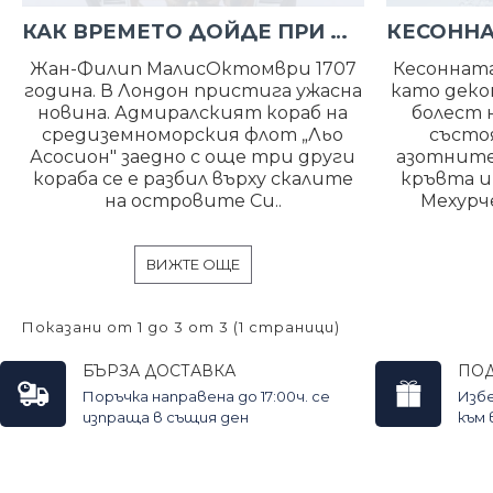
КАК ВРЕМЕТО ДОЙДЕ ПРИ МОРЯЦИТЕ
Жан-Филип МалисОктомври 1707
Кесонната
година. В Лондон пристига ужасна
като деко
новина. Адмиралският кораб на
болест 
средиземноморския флот „Льо
състо
Асосион" заедно с още три други
азотните 
кораба се е разбил върху скалите
кръвта и
на островите Си..
Мехурче
ВИЖТЕ ОЩЕ
Показани от 1 до 3 от 3 (1 страници)
БЪРЗА ДОСТАВКА
ПО
Поръчка направена до 17:00ч. се
Изб
изпраща в същия ден
към