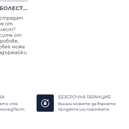
ДЕКОМПРЕСИОННА БОЛЕСТ ПРИ ФРИЙДАЙВЪРИТЕ
 страдат
те от
олест?
асите от
робове,
овек може
 задържайки
КА
БЕЗСРОЧНА ГАРАНЦИЯ
оето сте
Винаги можете да върнете
Преглед/Тест
продукта или поръчката