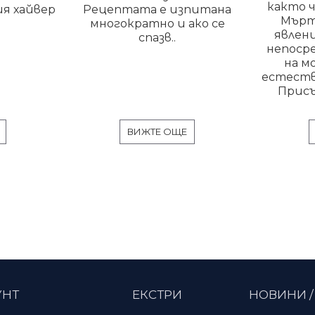
както ч
я хайвер
Рецептата е изпитана
Мърт
многократно и ако се
явлени
спазв..
непоср
на м
естеств
Присъ
ВИЖТЕ ОЩЕ
УНТ
ЕКСТРИ
НОВИНИ /