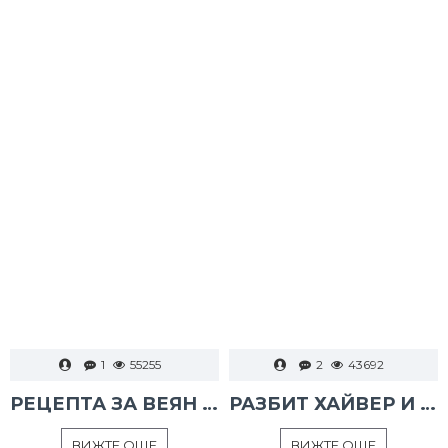
1
55255
2
43692
РЕЦЕПТА ЗА ВЕЯН ПАЛАМУД
РАЗБИТ ХАЙВЕР И ТАРАМА
ВИЖТЕ ОЩЕ
ВИЖТЕ ОЩЕ