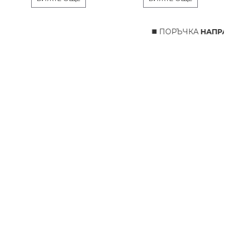
◼️ ПОРЪЧКА
НАПРАВ