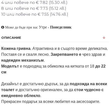
4 или повече по € 7.82 (15.30 лв.)
8 или повече по € 7.73 (15.12 лв.)
10 или повече по € 7.55 (14.76 лв.)
Утре
-
Понеделник
Може да бъде при вас
ОПИСАНИЕ
Кожена гривна
. Атрактивна и в същото време деликатна.
Поставя се и сваля лесно.
Закрепването е
чрез здрав и
надежден механизъм
.
Моделът
е подходящ за обиколка на китката от 18
до 22
см
Дизайнът е достатъчно дързък, за да
подхожда на всеки
тоалет
и достатъчно оригинален, за да
стои чудесно с
ежедневно облекло
.
Прекрасен подарък за всеки любител на аксесоарите.