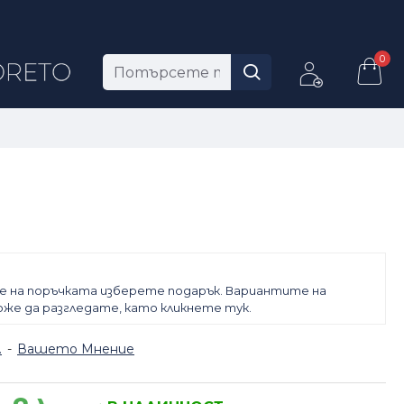
0
е на поръчката изберете подарък. Вариантите на
же да разгледате, като кликнете тук.
.
-
Вашето Мнение