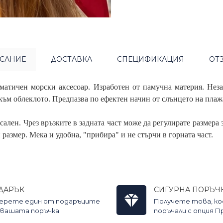
САНИЕ
ДОСТАВКА
СПЕЦИФИКАЦИЯ
ОТ
ематичен морски аксесоар. Изработен от памучна материя. Нез
 към облеклото. Предпазва по ефектен начин от слънцето на плаж
сален. Чрез връзките в задната част може да регулирате размера 
 размер. Мека и удобна, "прибира" и не стърчи в горната част.
ДАРЪК
СИГУРНА ПОРЪЧ
ерете един от подаръците
Получете това, к
 вашата поръчка
поръчали с опция 