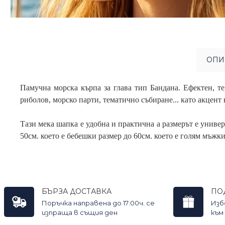
ОПИ
Памучна морска кърпа за глава тип Бандана. Ефектен, т
риболов, морско парти, тематично събиране... като акцент
Тази мека шапка е удобна и практична а размерът е универ
50см. което е бебешки размер до 60см. което е голям мъжки
БЪРЗА ДОСТАВКА
ПО
Поръчка направена до 17:00ч. се
Изб
изпраща в същия ден
към