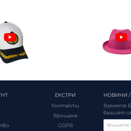
УНТ
ЕКСТРИ
НОВИНИ /
Контакти
Вземете Б
вашият им
и
Връщане
тво
GDPR