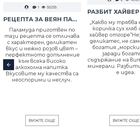
1
55255
РЕЦЕПТА ЗА ВЕЯН ПАЛАМУД
„Какво му трябва н
коричка сух хляб 
Паламуда приготвен по
хайвер отгоре“Н
тази рецепта се отличава
деликатес, не сам
с характерен, деликатен
богатия „морски в
вкус и нежно розов цвят –
заради бога
перфектното допълнение
съдържание на ви
към всяка високо
минерали. Разбити
алкохолна напитка.
е идеа..
Вкусовите му качества са
неоспорими и неслуч..
ВИЖТЕ ОЩЕ
ВИЖТЕ ОЩЕ