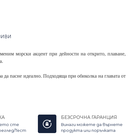
ЗИВИ
аменим морски акцент при дейности на открито, плаване,
а.
за да пасне идеално. Подходяща при обиколка на главата от
КА
БЕЗСРОЧНА ГАРАНЦИЯ
оето сте
Винаги можете да върнете
Преглед/Тест
продукта или поръчката