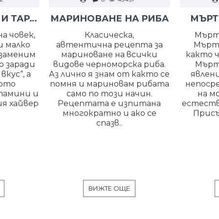
РАЗБИТ ХАЙВЕР И ТАРАМА
МАРИНОВАНЕ НА РИБА
МЪРТ
а човек,
Класическа,
Мърт
и малко
автентична рецепта за
Мърт
езаменим
мариноване на всички
както ч
о заради
видове черноморска риба.
Мърт
кус“, а
Аз лично я знам от както се
явлени
тото
помня и мариновам рибата
непоср
тамини и
само по този начин.
на м
я хайвер
Рецептата е изпитана
естеств
многократно и ако се
Присъ
спазв..
ВИЖТЕ ОЩЕ