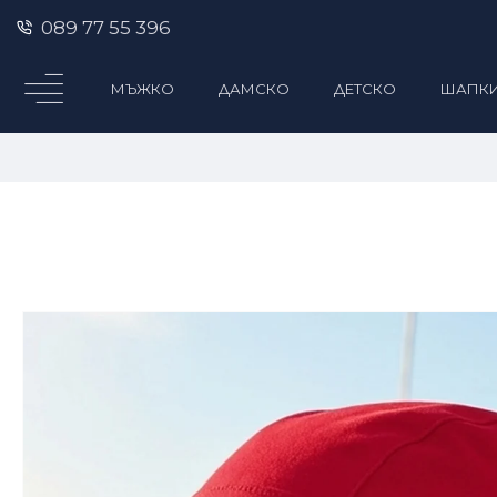
089 77 55 396
МЪЖКО
ДАМСКО
ДЕТСКО
ШАПК