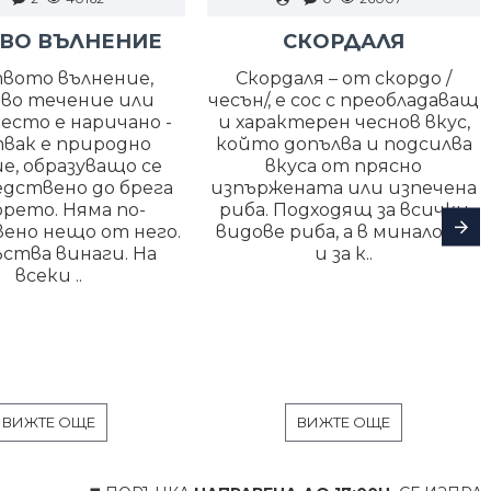
ВО ВЪЛНЕНИЕ
СКОРДАЛЯ
вото вълнение,
Скордаля – от скордо /
во течение или
чесън/, е сос с преобладаващ
есто е наричано -
и характерен чеснов вкус,
вак е природно
който допълва и подсилва
е, образуващо се
вкуса от прясно
едствено до брега
изпържената или изпечена
орето. Няма по-
риба. Подходящ за всички
ено нещо от него.
видове риба, а в миналото
ства винаги. На
и за к..
всеки ..
ВИЖТЕ ОЩЕ
ВИЖТЕ ОЩЕ