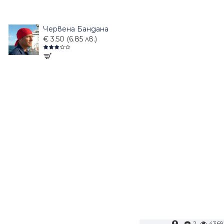
Червена Бандана
€ 3.50 (6.85 лв.)
2
4369