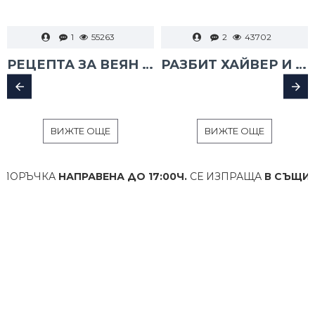
1
55263
2
43702
РЕЦЕПТА ЗА ВЕЯН ПАЛАМУД
РАЗБИТ ХАЙВЕР И ТАРАМА
ВИЖТЕ ОЩЕ
ВИЖТЕ ОЩЕ
ОРЪЧКА
НАПРАВЕНА ДО 17:00Ч.
СЕ ИЗПРАЩА
В СЪЩИЯ ДЕ