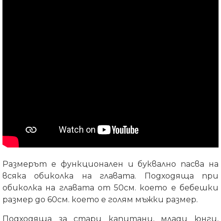
Размерът е функционален и буквално пасва на
всяка обиколка на главата. Подходяща при
обиколка на главата от 50см. което е бебешки
размер до 60см. което е голям мъжки размер.
Подходяща за стари капитани, млади юнги,