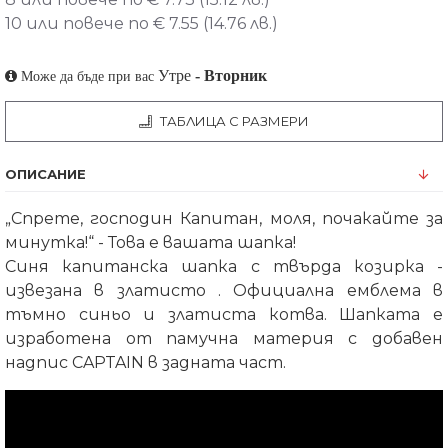
10 или повече по € 7.55 (14.76 лв.)
Утре
-
Вторник
Може да бъде при вас
ТАБЛИЦА С РАЗМЕРИ
ОПИСАНИЕ
„Спрете, господин Капитан, моля, почакайте за
минутка!“ - Това е вашата шапка!
Синя капитанска шапка с твърда козирка -
извезана в златисто . Официална емблема в
тъмно синьо и златиста котва. Шапката е
изработена от памучна материя с добавен
надпис CAPTAIN в задната част.