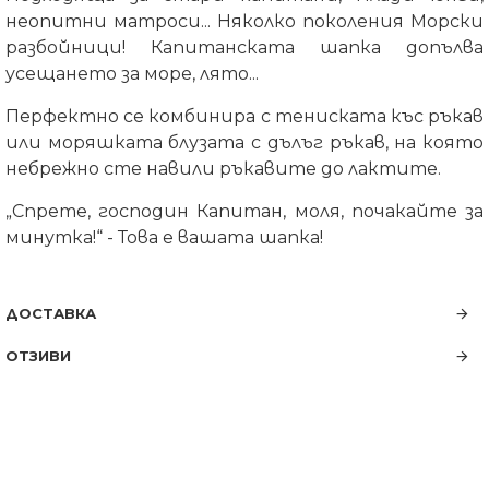
неопитни матроси... Няколко поколения Морски
разбойници! Капитанската шапка допълва
усещането за море, лято...
Перфектно се комбинира с тениската къс ръкав
или моряшката блузата с дълъг ръкав, на която
небрежно сте навили ръкавите до лактите.
„Спрете, господин Капитан, моля, почакайте за
минутка!“ - Това е вашата шапка!
ДОСТАВКА
ОТЗИВИ