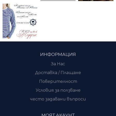
ИНФОРМАЦИЯ
За Нас
Доставка / Плащане
Поверителност
Условия за ползване
често задавани въпроси
МОЯТ АКАУНТ