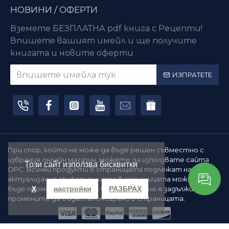
НОВИНИ / ОФЕРТИ
Вземете БЕЗПЛАТНА pdf книга с Рецепти!
Впишете вашият имейл и ще получите
книгата и новите оферти
ИЗПРАТЕТЕ
При спор, който не може да бъде решен съвместно с
избрания онлайн магазин, можете да използвате сайта
Този сайт използва бисквитки
ОРС. Всички продукти в страницата подлежат на
актуализация. Информацията в страницата може да
бъде променяна по всяко време, като не е задължително
X
настройки
РАЗБРАХ
промените да бъдат анонсирани в страницата.