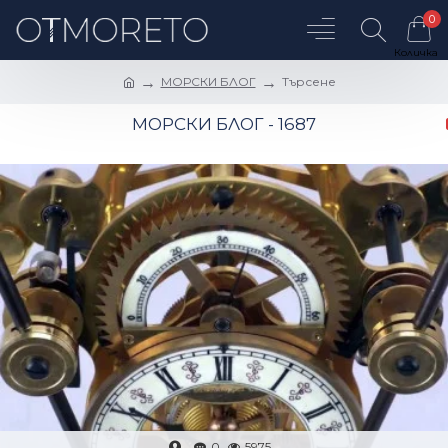
0
МОРСКИ БЛОГ
Търсене
МОРСКИ БЛОГ - 1687
0
5975