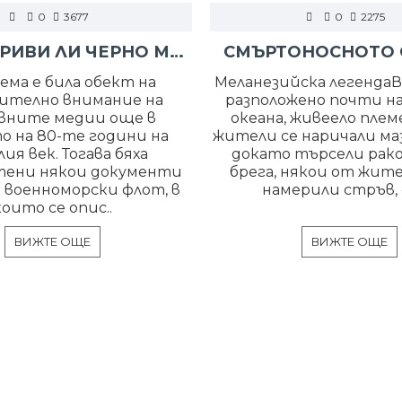
0
3677
0
2275
ЩЕ СЕ ВЗРИВИ ЛИ ЧЕРНО МОРЕ?
СМЪРТОНОСНОТО 
ема е била обект на
Меланезийска легендаВ 
ително внимание на
разположено почти на
вните медии още в
океана, живеело плем
о на 80-те години на
жители се наричали маз
ия век. Тогава бяха
докато търсели рак
тени някои документи
брега, някои от жит
я военноморски флот, в
намерили стръв, с
които се опис..
ВИЖТЕ ОЩЕ
ВИЖТЕ ОЩЕ