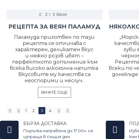
1
55249
РЕЦЕПТА ЗА ВЕЯН ПАЛАМУД
Паламуда приготвен по тази
„Морск
рецепта се отличава с
качества
характерен, деликатен вкус
губи 
и нежно розов цвят –
черно
перфектното допълнение към
Рецепта
всяка високо алкохолна напитка.
всеки по 
Вкусовите му качества са
донякъде 
неоспорими и неслуч..
ВИЖТЕ ОЩЕ
1
2
3
4
БЪРЗА ДОСТАВКА
ПО
Поръчка направена до 17:00ч. се
Изб
изпраща в същия ден
към