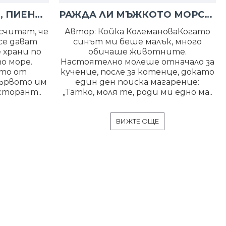
ЕСЕ ВЪРХУ ЯДЕНЕТО, ПИЕНЕТО... ПО ВРЕМЕ НА ПЪТУВАНЕ ПО МОРЕ
РАЖДА ЛИ МЪЖКОТО МОРСКО КОНЧЕ
считат, че
Автор: Койка КолемановаКогато
се дават
синът ми беше малък, много
е храни по
обичаше животните.
о море.
Настоятелно молеше отначало за
ето от
кученце, после за котенце, докато
ървото им
един ден поиска магаренце:
сторант..
„Татко, моля те, роди ми едно ма..
ВИЖТЕ ОЩЕ