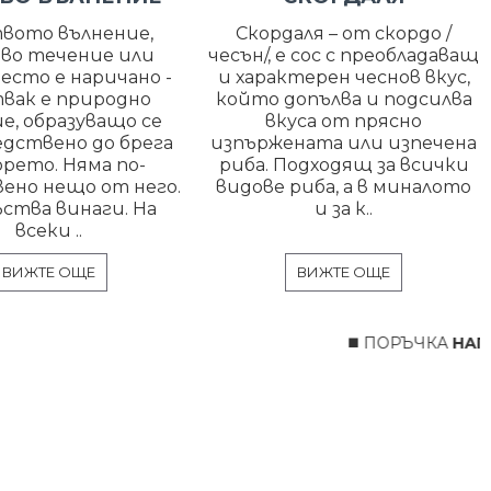
вото вълнение,
Скордаля – от скордо /
во течение или
чесън/, е сос с преобладаващ
есто е наричано -
и характерен чеснов вкус,
вак е природно
който допълва и подсилва
е, образуващо се
вкуса от прясно
едствено до брега
изпържената или изпечена
орето. Няма по-
риба. Подходящ за всички
ено нещо от него.
видове риба, а в миналото
ства винаги. На
и за к..
всеки ..
ВИЖТЕ ОЩЕ
ВИЖТЕ ОЩЕ
◼️ ПОРЪЧКА
НАПРА