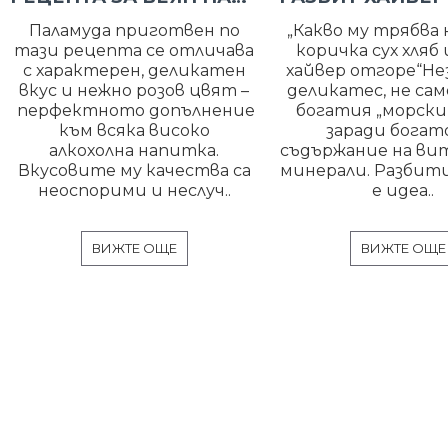
Паламуда приготвен по
„Какво му трябва н
тази рецепта се отличава
коричка сух хляб 
с характерен, деликатен
хайвер отгоре“Н
вкус и нежно розов цвят –
деликатес, не сам
перфектното допълнение
богатия „морски в
към всяка високо
заради бога
алкохолна напитка.
съдържание на ви
Вкусовите му качества са
минерали. Разбити
неоспорими и неслуч..
е идеа..
ВИЖТЕ ОЩЕ
ВИЖТЕ ОЩЕ