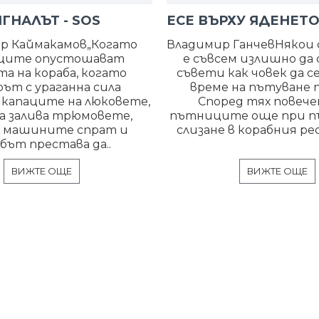
ГНАЛЪТ - SOS
 Каймакамов„Когато
Владимир ГанчевНякои 
ците опустошават
е съвсем излишно да 
та на кораба, когато
съвети как човек да с
ът с ураганна сила
време на пътуване п
капаците на люковете,
Според тях повеч
а залива трюмовете,
пътниците още при п
о машините спрат и
слизане в корабния ре
бът престава да..
ВИЖТЕ ОЩЕ
ВИЖТЕ ОЩЕ