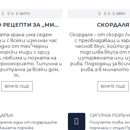
0
16070
0
25991
НЯКОЛКО РЕЦЕПТИ ЗА „МИДИ С ОРИЗ“
СКОРДАЛЯ
ата храна има седем
Скордаля – от скордо /че
 и с всеки изминал час
с преобладаващ и ха
едно от тях”Черни
чеснов вкус, който д
морски миди с ориз.
подсилва вкуса от 
, любима и позната на
изпържената или и
черноморието. Типична и
риба. Подходящ за вси
ритуална за всеки дом,
риба, а в миналото и
т..
ВИЖТЕ ОЩЕ
ВИЖТЕ ОЩЕ
ДАРЪК
СИГУРНА ПОРЪЧ
ерете един от подаръците
Получете това, к
 вашата поръчка
поръчали с опция 