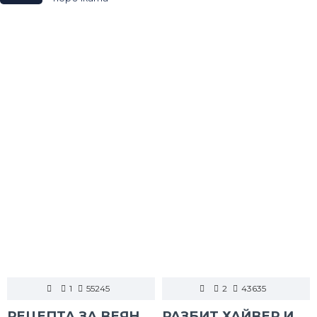
1
55245
2
43635
РЕЦЕПТА ЗА ВЕЯН ПАЛАМУД
РАЗБИТ ХАЙВЕР И ТАРАМА