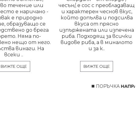
во течение или
чесън/, е сос с преобладаващ
есто е наричано -
и характерен чеснов вкус,
вак е природно
който допълва и подсилва
е, образуващо се
вкуса от прясно
едствено до брега
изпържената или изпечена
орето. Няма по-
риба. Подходящ за всички
ено нещо от него.
видове риба, а в миналото
ства винаги. На
и за к..
всеки ..
ВИЖТЕ ОЩЕ
ВИЖТЕ ОЩЕ
◼️ ПОРЪЧКА
НАПРАВЕ