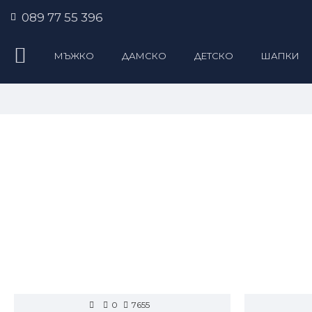
089 77 55 396
МЪЖКО
ДАМСКО
ДЕТСКО
ШАПКИ
0
7655