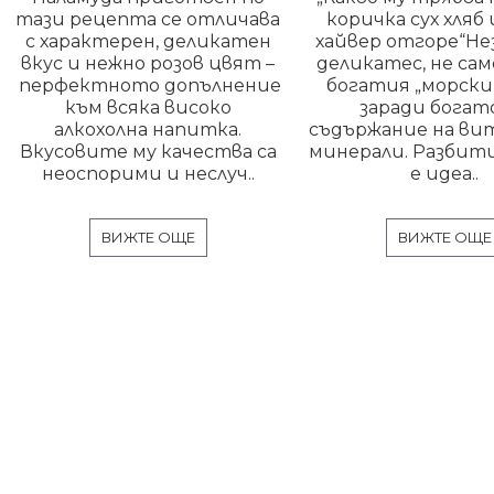
тази рецепта се отличава
коричка сух хляб 
с характерен, деликатен
хайвер отгоре“Н
вкус и нежно розов цвят –
деликатес, не сам
перфектното допълнение
богатия „морски в
към всяка високо
заради бога
алкохолна напитка.
съдържание на ви
Вкусовите му качества са
минерали. Разбити
неоспорими и неслуч..
е идеа..
ВИЖТЕ ОЩЕ
ВИЖТЕ ОЩЕ