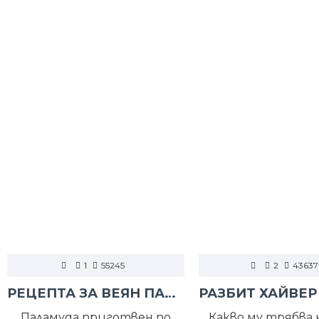
1
55245
2
43637
РЕЦЕПТА ЗА ВЕЯН ПАЛАМУД
Паламуда приготвен по
„Какво му трябва н