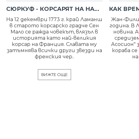
СЮРКУФ - КОРСАРЯТ НА НАПОЛЕОН
На 12 декември 1773 г. край Ламанш
Жан-Фили
в старото корсарско градче Сен
година. В
Мало се ражда човекът, влязъл в
новина. 
историята като най-великия
средизе
корсар на Франция. Славата му
Асосион" 
затъмнява всички други звезди на
кораба се
френския чер..
на
ВИЖТЕ ОЩЕ