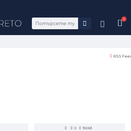
0
RSS Fee
0
15063