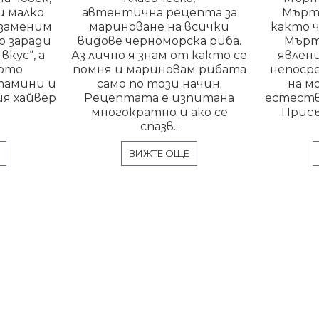
и малко
автентична рецепта за
Мърт
езаменим
мариноване на всички
както ч
о заради
видове черноморска риба.
Мърт
кус“, а
Аз лично я знам от както се
явлени
тото
помня и мариновам рибата
непоср
тамини и
само по този начин.
на м
я хайвер
Рецептата е изпитана
естеств
многократно и ако се
Присъ
спазв..
ВИЖТЕ ОЩЕ