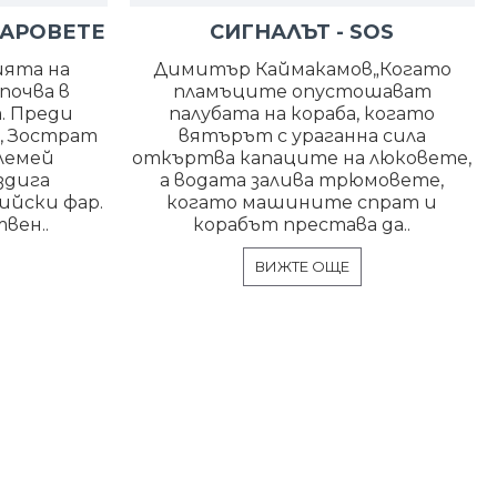
ФАРОВЕТЕ
СИГНАЛЪТ - SOS
ята на
Димитър Каймакамов„Когато
почва в
пламъците опустошават
. Преди
палубата на кораба, когато
и, Зострат
вятърът с ураганна сила
олемей
откъртва капаците на люковете,
здига
а водата залива трюмовете,
ийски фар.
когато машините спрат и
вен..
корабът престава да..
ВИЖТЕ ОЩЕ