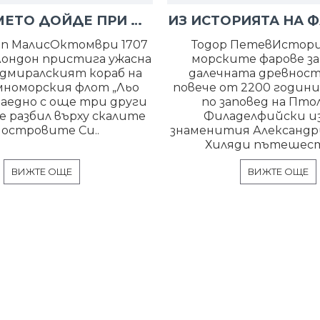
КАК ВРЕМЕТО ДОЙДЕ ПРИ МОРЯЦИТЕ
ИЗ ИСТОРИЯТА НА 
п МалисОктомври 1707
Тодор ПетевИстори
 Лондон пристига ужасна
морските фарове за
Адмиралският кораб на
далечната древност
мноморския флот „Льо
повече от 2200 годин
заедно с още три други
по заповед на Пт
 е разбил върху скалите
Филаделфийски и
 островите Си..
знаменития Александр
Хиляди пътешест
ВИЖТЕ ОЩЕ
ВИЖТЕ ОЩЕ