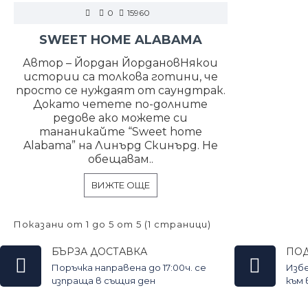
0
15960
SWEET HOME ALABAMA
Автор – Йордан ЙордановНякои
истории са толкова готини, че
просто се нуждаят от саундтрак.
Докато четете по-долните
редове ако можете си
тананикайте “Sweet home
Alabama” на Линърд Скинърд. Не
обещавам..
ВИЖТЕ ОЩЕ
Показани от 1 до 5 от 5 (1 страници)
БЪРЗА ДОСТАВКА
ПО
Поръчка направена до 17:00ч. се
Изб
изпраща в същия ден
към