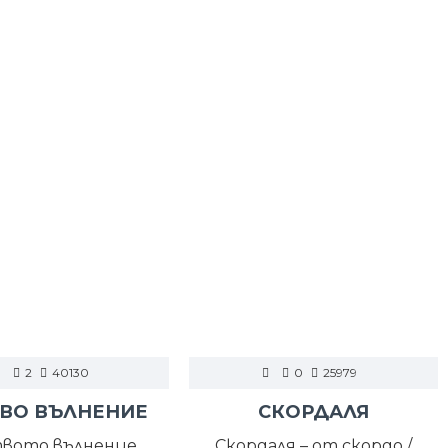
2
40130
0
25979
ВО ВЪЛНЕНИЕ
СКОРДАЛЯ
вото вълнение,
Скордаля – от скордо /