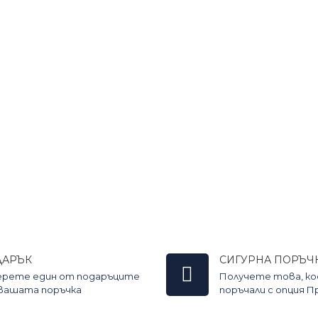
ДАРЪК
СИГУРНА ПОРЪЧ
ерете един от подаръците
Получете това, к
 вашата поръчка
поръчали с опция 