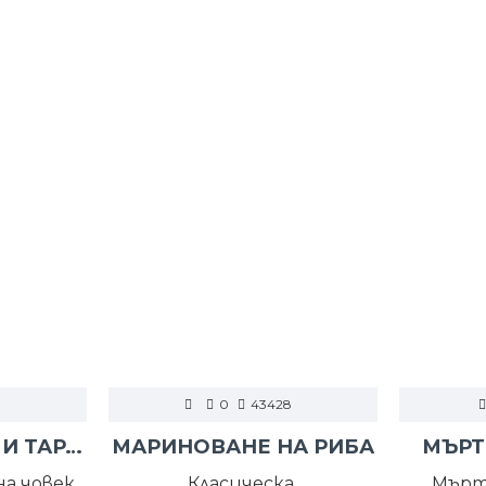
0
43428
РАЗБИТ ХАЙВЕР И ТАРАМА
МАРИНОВАНЕ НА РИБА
МЪРТ
а човек,
Класическа,
Мърт