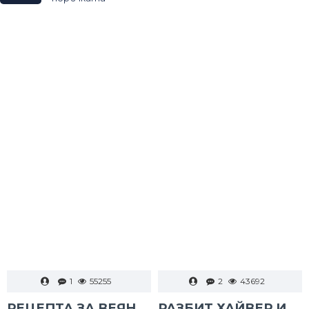
1
55255
2
43692
РЕЦЕПТА ЗА ВЕЯН ПАЛАМУД
РАЗБИТ ХАЙВЕР И ТАРАМА