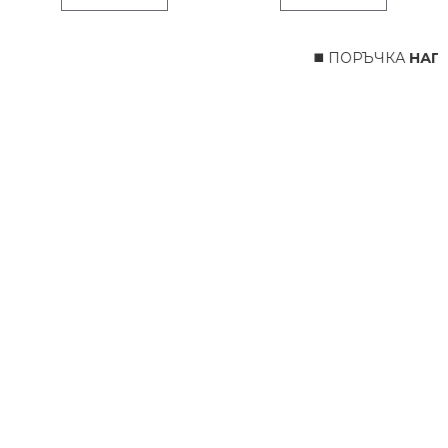
◼️ ПОРЪЧКА
НАПР