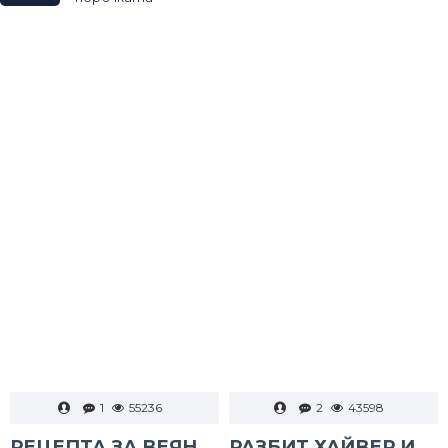
1
55236
2
43598
РЕЦЕПТА ЗА ВЕЯН ПАЛАМУД
РАЗБИТ ХАЙВЕР И ТАРАМА