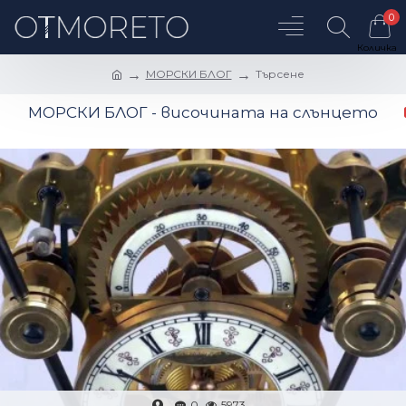
0
МОРСКИ БЛОГ
Търсене
МОРСКИ БЛОГ - височината на слънцето
0
5973