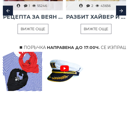
1
55246
2
43656
РЕЦЕПТА ЗА ВЕЯН ПАЛАМУД
РАЗБИТ ХАЙВЕР И ТАРАМА
ВИЖТЕ ОЩЕ
ВИЖТЕ ОЩЕ
◼️ ПОРЪЧКА
НАПРАВЕНА ДО 17:00Ч.
СЕ ИЗПРАЩА
В