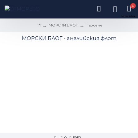
0
МОРСКИ БЛОГ
Търсене
МОРСКИ БЛОГ - английския флот
0
5952